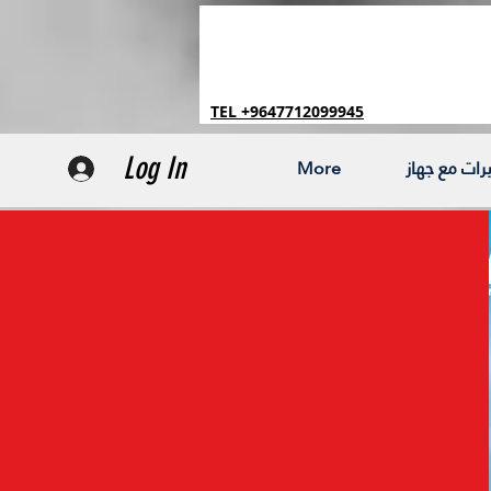
TEL +9647712099945
Log In
More
ات مع جهاز